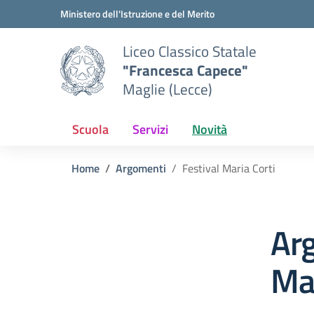
Vai ai contenuti
Vai al menu di navigazione
Vai al footer
Ministero dell'Istruzione e del Merito
Liceo Classico Statale
"Francesca Capece"
Maglie (Lecce)
Scuola
Servizi
Novità
Home
Argomenti
Festival Maria Corti
Arg
Mar