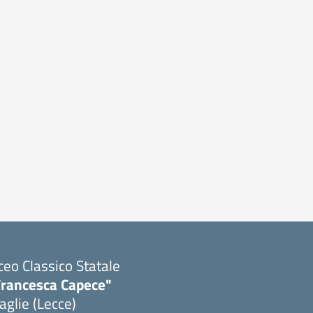
ceo Classico Statale
Francesca Capece"
glie (Lecce)