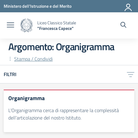
Vai ai contenuti
Vai al menu di navigazione
Vai al footer
Ministero dell'Istruzione e del Merito
Liceo Classico Statale
"Francesca Capece"
Argomento: Organigramma
Stampa / Condividi
FILTRI
Organigramma
L'Organigramma cerca di rappresentare la complessità
dell'articolazione del nostro Istituto.