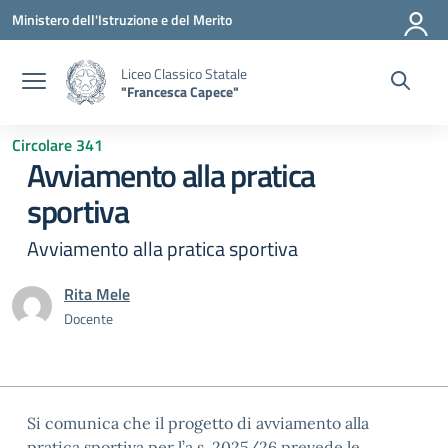
Vai ai contenuti
Vai al menu di navigazione
Vai al footer
Ministero dell'Istruzione e del Merito
Liceo Classico Statale
"Francesca Capece"
Circolare 341
Avviamento alla pratica
sportiva
Avviamento alla pratica sportiva
Rita Mele
Docente
Si comunica che il progetto di avviamento alla
pratica sportiva per l’a.s. 2025/26 prevede le