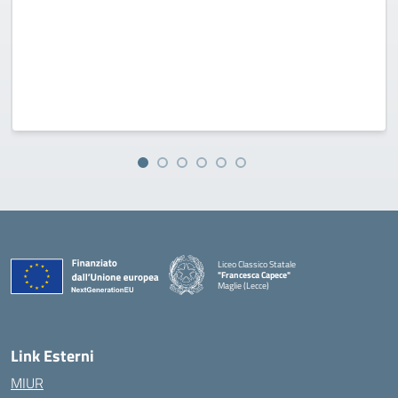
Liceo Classico Statale
"Francesca Capece"
Maglie (Lecce)
Link Esterni
MIUR