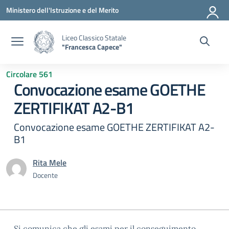
Vai ai contenuti
Vai al menu di navigazione
Vai al footer
Ministero dell'Istruzione e del Merito
Liceo Classico Statale
"Francesca Capece"
Circolare 561
Convocazione esame GOETHE
ZERTIFIKAT A2-B1
Convocazione esame GOETHE ZERTIFIKAT A2-
B1
Rita Mele
Docente
Si comunica che gli esami per il conseguimento