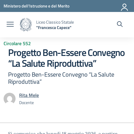
Vai ai contenuti
Vai al menu di navigazione
Vai al footer
Ministero dell'Istruzione e del Merito
Liceo Classico Statale
"Francesca Capece"
Circolare 552
Progetto Ben-Essere Convegno
“La Salute Riproduttiva”
Progetto Ben-Essere Convegno “La Salute
Riproduttiva”
Rita Mele
Docente
Si comunica che lunedì 18 maggio 2026, a partire