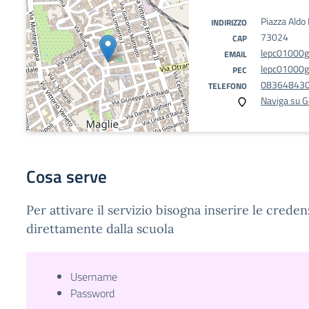
Piazza Aldo
INDIRIZZO
73024
CAP
lepc01000g
EMAIL
lepc01000g@
PEC
08364843
TELEFONO
Naviga su 
Cosa serve
Per attivare il servizio bisogna inserire le credenz
direttamente dalla scuola
Username
Password