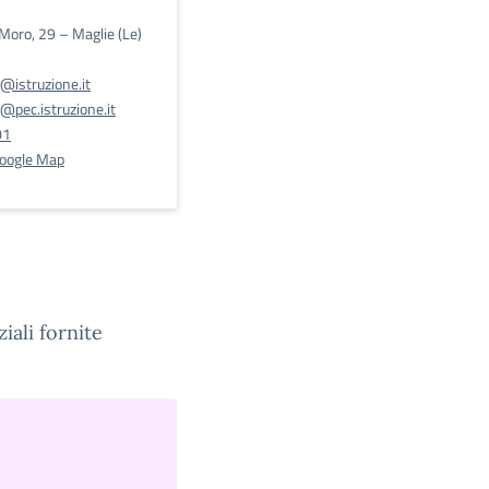
 Moro, 29 – Maglie (Le)
@istruzione.it
pec.istruzione.it
01
Google Map
iali fornite