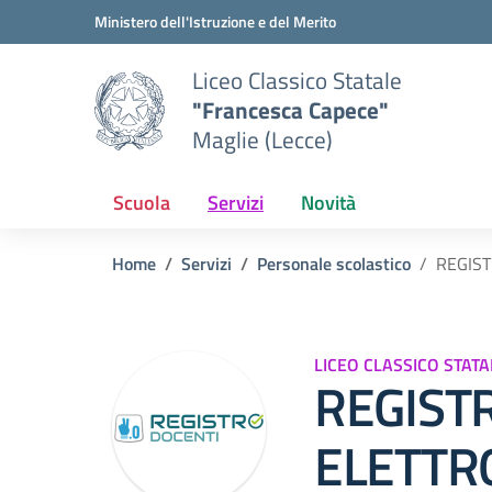
Vai ai contenuti
Vai al menu di navigazione
Vai al footer
Ministero dell'Istruzione e del Merito
Liceo Classico Statale
"Francesca Capece"
Maglie (Lecce)
Scuola
Servizi
Novità
Home
Servizi
Personale scolastico
REGIS
LICEO CLASSICO STAT
REGIST
ELETTR